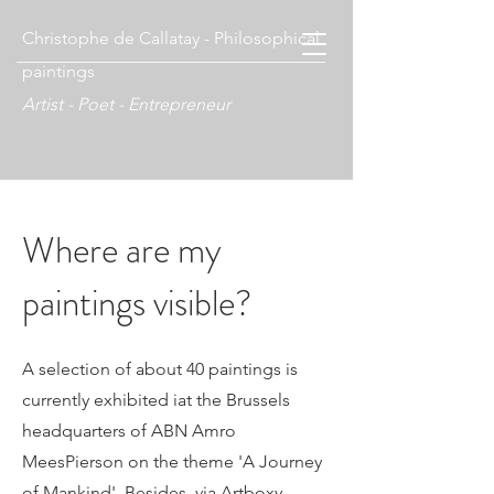
Christophe de Callatay - Philosophical
paintings
Artist - Poet - Entrepreneur
Where are my
paintings visible?
A selection of about 40 paintings is
currently exhibited iat the Brussels
headquarters of ABN Amro
MeesPierson on the theme 'A Journey
of Mankind'. Besides, via Artboxy,